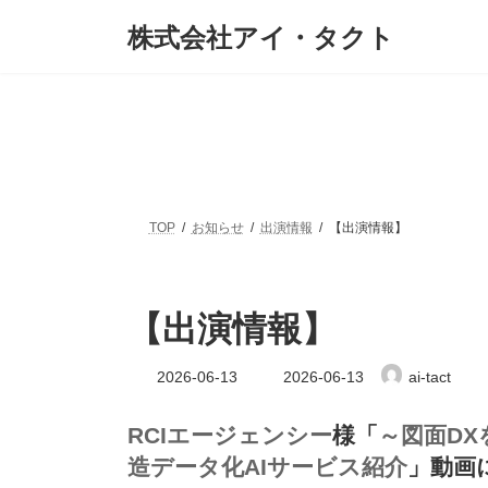
コ
ナ
株式会社アイ・タクト
ン
ビ
テ
ゲ
ン
ー
ツ
シ
へ
ョ
ス
ン
キ
に
ッ
移
プ
動
TOP
お知らせ
出演情報
【出演情報】
【出演情報】
最
2026-06-13
2026-06-13
ai-tact
終
更
新
RCIエージェンシー
様「
～図面D
日
造データ化AIサービス紹介
」動画
時
: