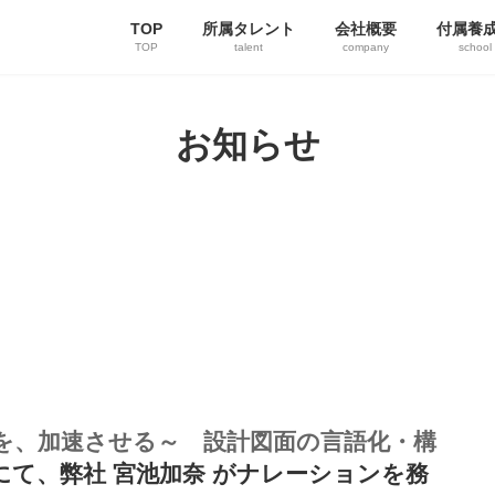
TOP
所属タレント
会社概要
付属養
TOP
talent
company
school
お知らせ
Xを、加速させる～ 設計図面の言語化・構
にて、弊社 宮池加奈 がナレーションを務