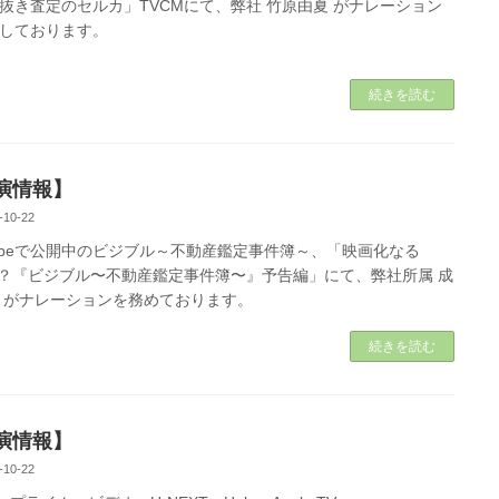
抜き査定のセルカ」TVCMにて、弊社 竹原由夏 がナレーション
しております。
続きを読む
演情報】
-10-22
Tubeで公開中のビジブル～不動産鑑定事件簿～、「映画化なる
.！？『ビジブル〜不動産鑑定事件簿〜』予告編」にて、弊社所属 成
 がナレーションを務めております。
続きを読む
演情報】
-10-22