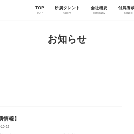
TOP
所属タレント
会社概要
付属養
TOP
talent
company
school
お知らせ
演情報】
-10-22