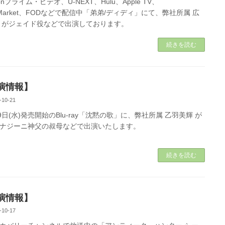
onプライム・ビデオ、U-NEXT、Hulu、Apple TV、
eoMarket、FODなどで配信中「弟弟/ディディ」にて、弊社所属 広
 がジェイド役などで出演しております。
続きを読む
演情報】
-10-21
29日(水)発売開始のBlu-ray「沈黙の歌」に、弊社所属 乙羽美輝 が
ナジーニ神父の叔母などで出演いたします。
続きを読む
演情報】
-10-17