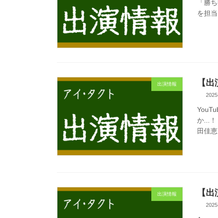
「勝ち
を担当
【出
出演情報
2025
You
か..
田佳恵
【出
出演情報
2025