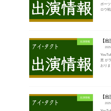
ポーツ
ロウ戦
【出
出演情報
2025
You
恵 が
おりま
【出
出演情報
2025
You