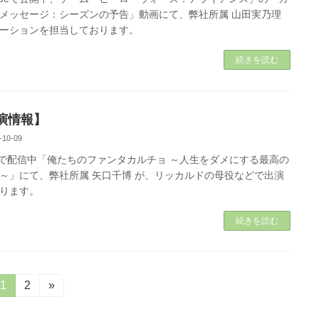
メッセージ：シーズンの予告」動画にて、弊社所属 山田実乃理
ーションを担当しております。
続きを読む
演情報】
-10-09
flixで配信中「俺たちのファンタカルチョ ～人生をダメにする最高の
～」にて、弊社所属 矢口千博 が、リッカルドの母役などで出演
おります。
続きを読む
固
1
固
2
»
定
定
ペ
ペ