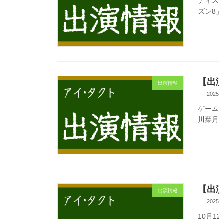
ディス
ズン8
【出
出演情報
2025
ゲーム「
川葉月
【出
出演情報
2025
10月