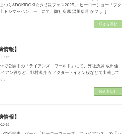
まつり&DOKIDOKI☆彡防災フェス2025」 ヒーローショー「フク
士トシマッハショー」にて、弊社所属 湯川葉月 がフ […]
続きを読む
演情報】
-10-16
Tubeで公開中の「ライアンズ・ワールド」にて、弊社所属 成田佳
ライアン役など、野村滉介 がドクター・イオン役などで出演して
す。
続きを読む
演情報】
-10-16
Tubeで公開中、ゲーム「ヒーローウォーズ：アライアンス」の「カ