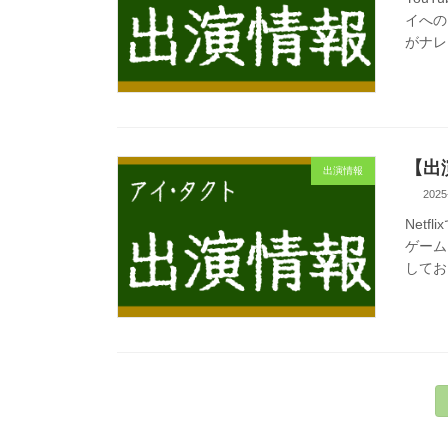
イへの
がナレ
【出
出演情報
2025
Net
ゲーム
して
投
稿