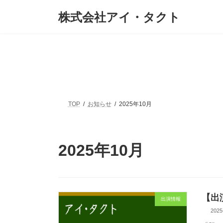
コ
ナ
株式会社アイ・タクト
ン
ビ
テ
ゲ
ン
ー
ツ
シ
へ
ョ
ス
ン
キ
に
ッ
移
プ
動
TOP
お知らせ
2025年10月
2025年10月
【出
出演情報
2025